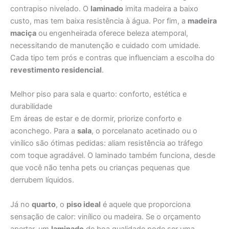
contrapiso nivelado. O
laminado
imita madeira a baixo
custo, mas tem baixa resistência à água. Por fim, a
madeira
maciça
ou engenheirada oferece beleza atemporal,
necessitando de manutenção e cuidado com umidade.
Cada tipo tem prós e contras que influenciam a escolha do
revestimento residencial
.
Melhor piso para sala e quarto: conforto, estética e
durabilidade
Em áreas de estar e de dormir, priorize conforto e
aconchego. Para a
sala
, o porcelanato acetinado ou o
vinílico são ótimas pedidas: aliam resistência ao tráfego
com toque agradável. O laminado também funciona, desde
que você não tenha pets ou crianças pequenas que
derrubem líquidos.
Já no
quarto
, o
piso ideal
é aquele que proporciona
sensação de calor: vinílico ou madeira. Se o orçamento
apertar, um
laminado
de boa qualidade pode ser uma