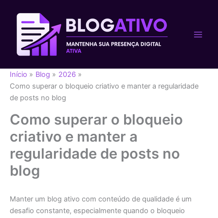
Ir
para
o
conteúdo
Início
Blog
2026
Como superar o bloqueio criativo e manter a regularidade
de posts no blog
Como superar o bloqueio
criativo e manter a
regularidade de posts no
blog
Manter um blog ativo com conteúdo de qualidade é um
desafio constante, especialmente quando o bloqueio